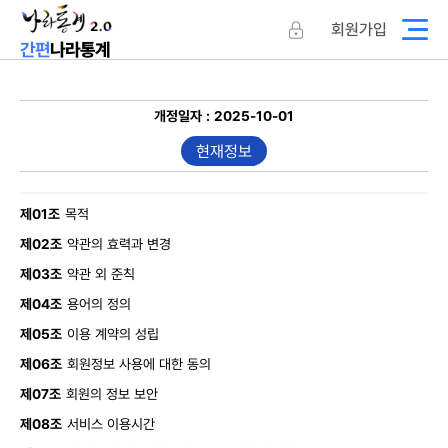
회원가입
나라통계
간편
개정일자 : 2025-10-01
현재정보
제01조
목적
제02조
약관의 효력과 변경
제03조
약관 외 준칙
제04조
용어의 정의
제05조
이용 계약의 성립
제06조
회원정보 사용에 대한 동의
제07조
회원의 정보 보안
제08조
서비스 이용시간